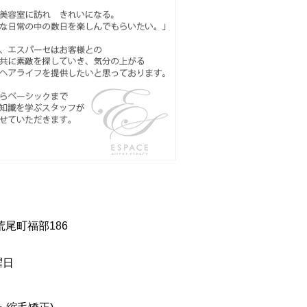
荒尾町福部186
曜日